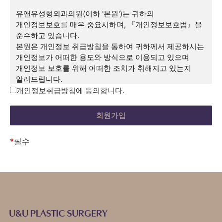
약관을 변경할 수 있으며, 변경된 약관은 전항과 같은
방법으로 효력이 발생합니다.
유앤유성형외과의원(이하 '본원')는 귀하의
개인정보보호를 매우 중요시하며, 『개인정보보호법』을
제3조 약관 외 준칙
준수하고 있습니다.
이 약관에 명시되지 않은 사항이 관계법령에 규정되어
본원은 개인정보 취급방침을 통하여 귀하께서 제공하시는
있을 경우에는 그 규정에 따릅니다.
개인정보가 어떠한 용도와 방식으로 이용되고 있으며
개인정보 보호를 위해 어떠한 조치가 취해지고 있는지
제2장 회원 가입과 서비스 이용
알려드립니다.
제1조 회원의 정의
개인정보 취급방침의 순서는 다음과 같습니다.
개인정보취급방침에 동의합니다.
회원이란 본원에서 회원으로 적합하다고 인정하는 일반
1. 수집하는 개인정보의 항목 및 수집방법
개인으로 본 약관에 동의하고 서비스의 회원가입 양식을
2. 개인정보의 수집 및 이용목적
작성하고 'ID'와 '비밀번호'를 발급받은 사람을 말합니다.
3. 개인정보의 보유 및 이용기간
제2조 서비스 가입의 성립
4. 개인정보의 파기절차 및 그 방법
*
필수
(1) 서비스 가입은 이용자의 이용신청에 대한 본원의
5. 개인정보 제공 및 공유
이용승낙과 이용자의 약관내용에 대한 동의로 성립됩니다.
6. 수집한 개인정보의 취급위탁
(2) 회원으로 가입하여 서비스를 이용하고자 하는
7. 이용자 및 법정대리인의 권리와 그 행사방법
희망자는 본원에서 요청하는 개인 신상정보를 제공해야
8. 동의철회 / 회원탈퇴 방법
합니다.
9. 개인정보 자동 수집 장치의 설치/운영 및 그 거부에 관한
(3) 이용자의 가입신청에 대하여 본원에서 승낙한 경우,
사항
U&U PLASTIC SURGERY
본원은 회원 ID와 기타 본원에서 필요하다고 인정하는
10. 개인정보관리책임자