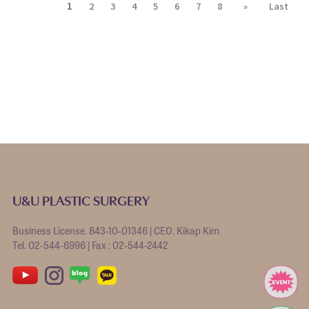
1
2
3
4
5
6
7
8
»
Last
U&U PLASTIC SURGERY
Business License. 843-10-01346 | CEO. Kikap Kim
Tel. 02-544-6996 | Fax : 02-544-2442