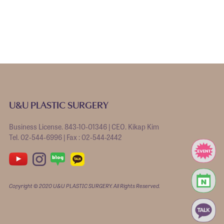
U&U PLASTIC SURGERY
Business License. 843-10-01346 | CEO. Kikap Kim
Tel. 02-544-6996 | Fax : 02-544-2442
Copyright © 2020 U&U PLASTIC SURGERY. All Rights Reserved.